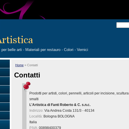
i per belle arti - Materiali per restauro - Colori - Vernici
Home
» Contatti
Contatti
Prodotti per artisti, colori, pennelli, articoli per incisione, scultura,
smalti
L'Artistica di Fanti Roberto & C. s.n.c.
Indirizzo:
Via Andrea Costa 131/3 - 40134
Località:
Bologna
BOLOGNA
Italia
P.IVA:
00898400379