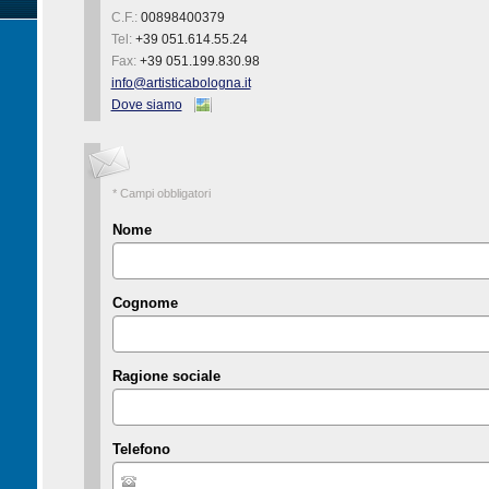
C.F.:
00898400379
Tel:
+39 051.614.55.24
Fax:
+39 051.199.830.98
info@artisticabologna.it
Dove siamo
* Campi obbligatori
Nome
Cognome
Ragione sociale
Telefono